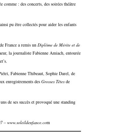
ée comme : des concerts, des soirées théâtre
insi pu être collectés pour aider les enfants
é de France a remis un
Diplôme de Mérite et de
neur, la journaliste Fabienne Amiach, entourée
et’s.
iétri, Fabienne Thibeaut, Sophie Darel, de
eux enregistrements des
Grosses Têtes
de
 uns de ses succès et provoqué une standing
97 – www.soleildenfance.co
m