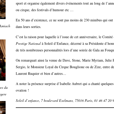
sport et organise également divers événements tout au long de l’ann
ou cirque, des festivals d’humour etc …
En 50 ans d’existence, ce ne sont pas moins de 230 minibus qui ont a
 Amiach
dans leurs sorties.
C’est la raison pour laquelle à l’issue de cet anniversaire, le Comit
Prestige National
à Soleil d’Enfance, décerné à sa Présidente d’hon
de très nombreuses personnalités lors d’une soirée de Gala au Fouqu
On remarquait ainsi la venue de Dave, Stone, Marie Myriam, Julie P
Sergio, le Monsieur Loyal du Cirque Bouglione ou de Zize, entre d
Laurent Ruquier et bien d’autres…
A noter la présence surprise d’Isabelle Aubret qui a chanté quelques
es du
ovation !
gere
Soleil d’enfance
,
7 boulevard Exelmans, 75016 Paris
,
01 46 47 20 