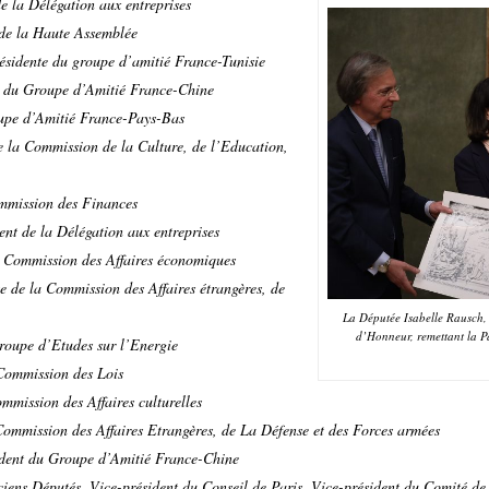
e la Délégation aux entreprises
de la Haute Assemblée
ésidente du groupe d’amitié France-Tunisie
e du Groupe d’Amitié France-Chine
upe d’Amitié France-Pays-Bas
e la Commission de la Culture, de l’Education,
mmission des Finances
ent de la Délégation aux entreprises
 Commission des Affaires économiques
e de la Commission des Affaires étrangères, de
La Députée Isabelle Rausch,
d’Honneur, remettant la 
roupe d’Etudes sur l’Energie
Commission des Lois
mission des Affaires culturelles
 Commission des Affaires Etrangères, de La Défense et des Forces armées
ident du Groupe d’Amitié France-Chine
ciens Députés, Vice-président du Conseil de Paris, Vice-président du Comité de