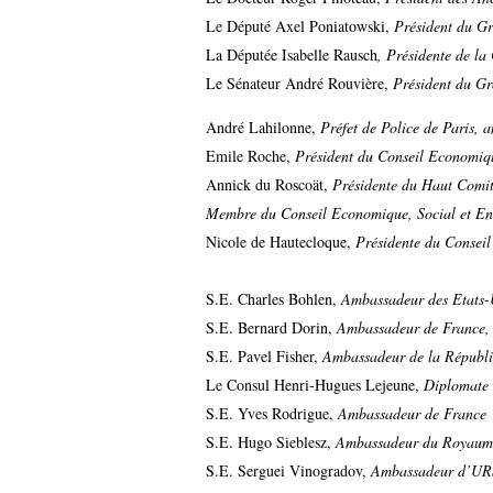
Le Député Axel Poniatowski,
Président du G
La Députée Isabelle Rausch
, Présidente de la
Le Sénateur André Rouvière,
Président du G
André Lahilonne,
Préfet de Police de Paris, 
Emile Roche,
Président du Conseil Economiqu
Annick du Roscoät,
Présidente du Haut Comit
Membre du Conseil Economique, Social et En
Nicole de Hautecloque,
Présidente du Conseil
S.E. Charles Bohlen,
Ambassadeur des Etats-
S.E. Bernard Dorin,
Ambassadeur de France, 
S.E. Pavel Fisher,
Ambassadeur de la Républ
Le Consul Henri-Hugues Lejeune,
Diplomate 
S.E. Yves Rodrigue,
Ambassadeur de France
S.E. Hugo Sieblesz,
Ambassadeur du Royaume
S.E. Serguei Vinogradov,
Ambassadeur d’UR