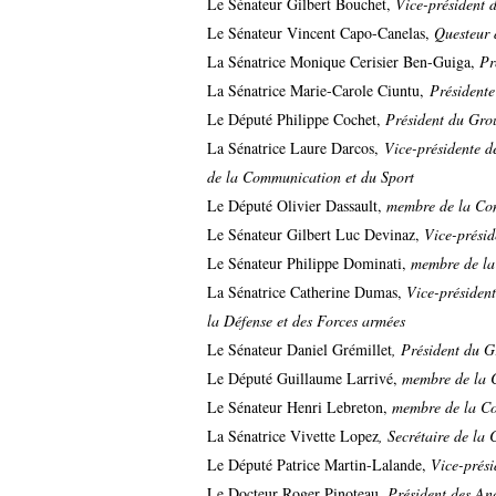
Le Sénateur Gilbert Bouchet,
Vice-président d
Le Sénateur Vincent Capo-Canelas,
Questeur 
La Sénatrice Monique Cerisier Ben-Guiga,
Pr
La Sénatrice Marie-Carole Ciuntu,
Président
Le Député Philippe Cochet,
Président du Gro
La Sénatrice Laure Darcos,
Vice-présidente d
de la Communication et du Sport
Le Député Olivier Dassault,
membre de la Co
Le Sénateur Gilbert Luc Devinaz,
Vice-présid
Le Sénateur Philippe Dominati,
membre de la
La Sénatrice Catherine Dumas,
Vice-président
la Défense et des Forces armées
Le Sénateur Daniel Grémillet
, Président du G
Le Député Guillaume Larrivé,
membre de la 
Le Sénateur Henri Lebreton,
membre de la Com
La Sénatrice Vivette Lopez
, Secrétaire de la
Le Député Patrice Martin-Lalande,
Vice-prés
Le Docteur Roger Pinoteau,
Président des An