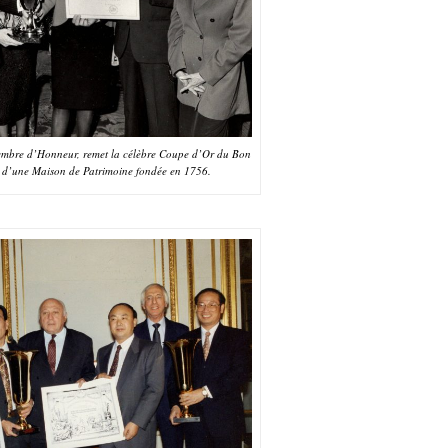
mbre d’Honneur, remet la célèbre Coupe d’Or du Bon
e d’une Maison de Patrimoine fondée en 1756.