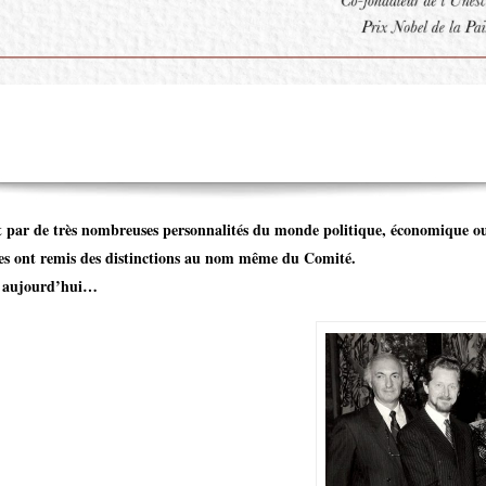
ministre, Jean Castex, comme Membre d’honneur du Comité de France.
nt par de très nombreuses personnalités du monde politique, économique ou
s ont remis des distinctions au nom même du Comité.
 à aujourd’hui…