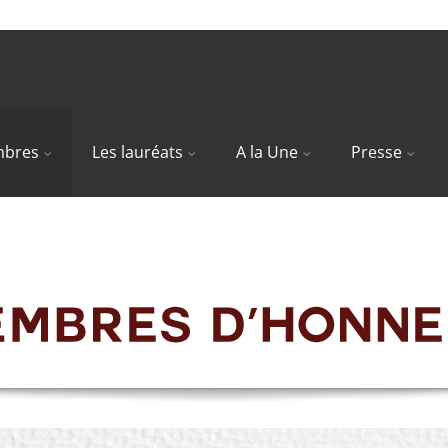
bres
Les lauréats
A la Une
Presse