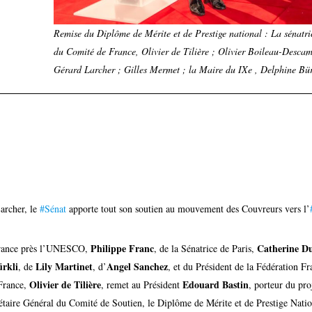
Remise du Diplôme de Mérite et de Prestige national : La sénatri
du Comité de France, Olivier de Tilière ; Olivier Boileau-Descam
Gérard Larcher ; Gilles Mermet ; la Maire du IXe , Delphine Bürk
archer, le
#Sénat
apporte tout son soutien au mouvement des Couvreurs vers l’
Philippe Franc
Catherine D
rance près l’UNESCO,
, de la Sénatrice de Paris,
rkli
Lily Martinet
Angel Sanchez
, de
, d’
, et du Président de la Fédération F
Olivier de Tilière
Edouard Bastin
 France,
, remet au Président
, porteur du pro
rétaire Général du Comité de Soutien, le Diplôme de Mérite et de Prestige Natio