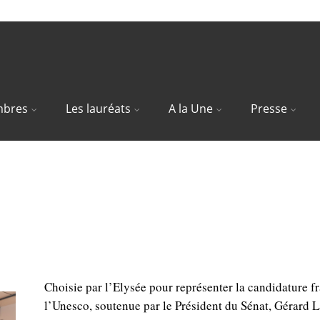
bres
Les lauréats
A la Une
Presse
nemanistes des Toits de Paris clas
sco
Choisie par l’Elysée pour représenter la candidature f
l’Unesco, soutenue par le Président du Sénat, Gérard La