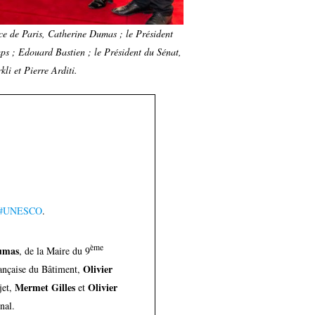
ce de Paris, Catherine Dumas ; le Président
ps ; Edouard Bastien ; le Président du Sénat,
li et Pierre Arditi.
#UNESCO
.
ème
umas
, de la Maire du 9
Olivier
rançaise du Bâtiment,
Mermet Gilles
Olivier
jet,
et
nal.