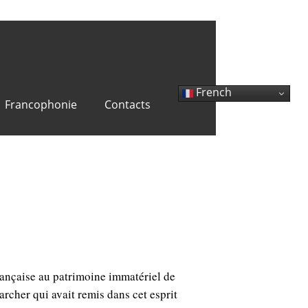
French
Francophonie
Contacts
sés au patrimoine
rançaise au patrimoine immatériel de
rcher qui avait remis dans cet esprit