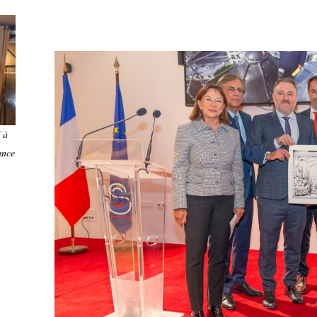
 à
ance
,