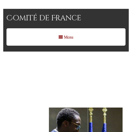
Comité de France
Menu
Le Ministre Hervé Berville
remet à HCM la Palme d’Or
du Rayonnement territorial