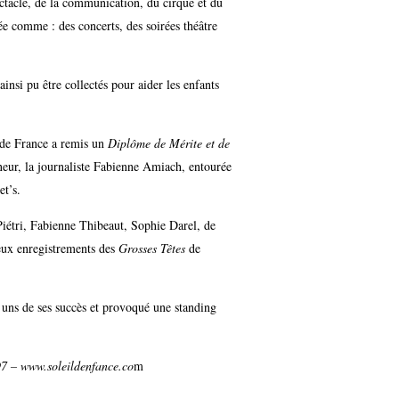
ctacle, de la communication, du cirque et du
ée comme : des concerts, des soirées théâtre
insi pu être collectés pour aider les enfants
é de France a remis un
Diplôme de Mérite et de
neur, la journaliste Fabienne Amiach, entourée
et’s.
iétri, Fabienne Thibeaut, Sophie Darel, de
eux enregistrements des
Grosses Têtes
de
 uns de ses succès et provoqué une standing
97 – www.soleildenfance.co
m