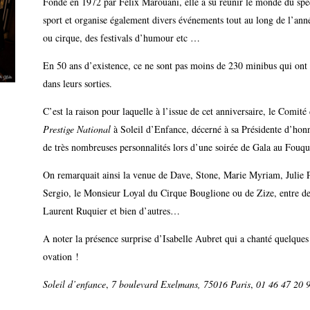
Fondé en 1972 par Félix Marouani, elle a su réunir le monde du spe
sport et organise également divers événements tout au long de l’ann
ou cirque, des festivals d’humour etc …
En 50 ans d’existence, ce ne sont pas moins de 230 minibus qui ont a
dans leurs sorties.
C’est la raison pour laquelle à l’issue de cet anniversaire, le Comit
Prestige National
à Soleil d’Enfance, décerné à sa Présidente d’hon
de très nombreuses personnalités lors d’une soirée de Gala au Fouqu
On remarquait ainsi la venue de Dave, Stone, Marie Myriam, Julie P
Sergio, le Monsieur Loyal du Cirque Bouglione ou de Zize, entre d
Laurent Ruquier et bien d’autres…
A noter la présence surprise d’Isabelle Aubret qui a chanté quelques
ovation !
Soleil d’enfance
,
7 boulevard Exelmans, 75016 Paris
,
01 46 47 20 