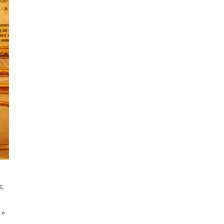
e,
n
»