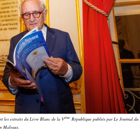
ème
nt les extraits du Livre Blanc de la V
République publiés par Le Journal du
on Malraux.