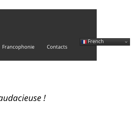
French
Francophonie
Contacts
 audacieuse !