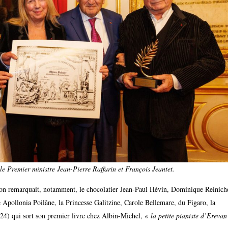
 le Premier ministre Jean-Pierre Raffarin et François Jeantet.
 on remarquait, notamment, le chocolatier Jean-Paul Hévin, Dominique Reinich
pollonia Poilâne, la Princesse Galitzine, Carole Bellemare, du Figaro, la
24) qui sort son premier livre chez Albin-Michel, «
la petite pianiste d’Ereva