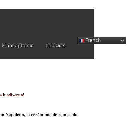
French
Francophonie
Contacts
vironnementale
a biodiversité
Salon Napoléon, la cérémonie de remise du