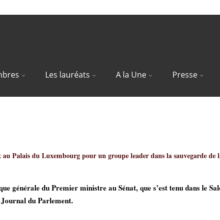
bres
Les lauréats
A la Une
Presse
ensé au titre de l’Innovation en
x
au Palais du Luxembourg
pour un groupe leader dans
la sauvegarde de l
itique générale du Premier ministre au Sénat, que s’est tenu dans le 
 Journal du Parlement.