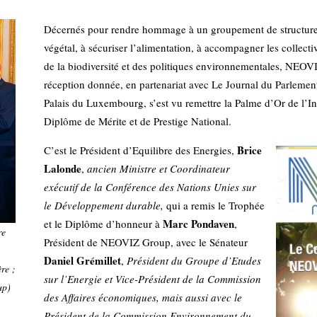
Décernés pour rendre hommage à un groupement de structures
végétal, à sécuriser l’alimentation, à accompagner les collecti
de la biodiversité et des politiques environnementales, NEOV
réception donnée, en partenariat avec Le Journal du Parlemen
Palais du Luxembourg, s’est vu remettre la Palme d’Or de l’
Diplôme de Mérite et de Prestige National.
Brice
C’est le Président d’Equilibre des Energies,
Lalonde
,
ancien Ministre et Coordinateur
exécutif de la Conférence des Nations Unies sur
le Développement durable,
qui a remis le Trophée
Marc Pondaven
et le Diplôme d’honneur à
,
re
Président de NEOVIZ Group, avec le Sénateur
Daniel Grémillet
,
Président du Groupe d’Etudes
ère ;
sur l’Energie et Vice-Président de la Commission
up)
des Affaires économiques, mais aussi avec le
Président de la Commission Environnement du