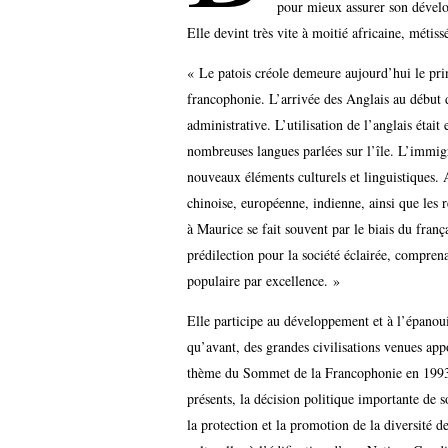
pour mieux assurer son dévelop
Elle devint très vite à moitié africaine, métiss
« Le patois créole demeure aujourd’hui le pri
francophonie. L’arrivée des Anglais au début 
administrative. L’utilisation de l’anglais étai
nombreuses langues parlées sur l’île. L’immigr
nouveaux éléments culturels et linguistiques. Ai
chinoise, européenne, indienne, ainsi que les r
à Maurice se fait souvent par le biais du franç
prédilection pour la société éclairée, comprena
populaire par excellence. »
Elle participe au développement et à l’épanoui
qu’avant, des grandes civilisations venues appor
thème du Sommet de la Francophonie en 1993 à M
présents, la décision politique importante de
la protection et la promotion de la diversité d