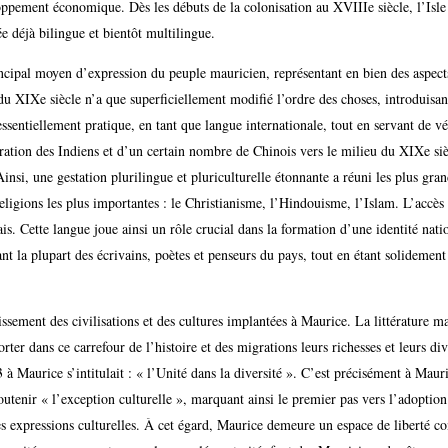
pement économique. Dès les débuts de la colonisation au XVIIIe siècle, l’Isle de
ée déjà bilingue et bientôt multilingue.
ncipal moyen d’expression du peuple mauricien, représentant en bien des aspect
du XIXe siècle n’a que superficiellement modifié l’ordre des choses, introduis
t essentiellement pratique, en tant que langue internationale, tout en servant de 
ation des Indiens et d’un certain nombre de Chinois vers le milieu du XIXe siè
nsi, une gestation plurilingue et pluriculturelle étonnante a réuni les plus grande
eligions les plus importantes : le Christianisme, l’Hindouisme, l’Islam. L’accès a
ais. Cette langue joue ainsi un rôle crucial dans la formation d’une identité nat
nt la plupart des écrivains, poètes et penseurs du pays, tout en étant solidement
ssement des civilisations et des cultures implantées à Maurice. La littérature m
ter dans ce carrefour de l’histoire et des migrations leurs richesses et leurs dive
aurice s’intitulait : « l’Unité dans la diversité ». C’est précisément à Mauri
 soutenir « l’exception culturelle », marquant ainsi le premier pas vers l’adop
es expressions culturelles. À cet égard, Maurice demeure un espace de liberté co