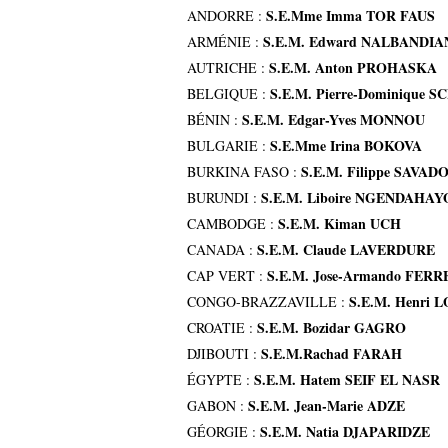
S.E.Mme Imma TOR FAUS
ANDORRE :
S.E.M. Edward NALBANDIA
ARMÉNIE :
S.E.M. Anton PROHASKA
AUTRICHE :
S.E.M. Pierre-Dominique 
BELGIQUE :
S.E.M. Edgar-Yves MONNOU
BÉNIN :
S.E.Mme Irina BOKOVA
BULGARIE :
S.E.M. Filippe SAVA
BURKINA FASO :
S.E.M. Liboire NGENDAHAY
BURUNDI :
S.E.M. Kiman UCH
CAMBODGE :
S.E.M. Claude LAVERDURE
CANADA :
S.E.M. Jose-Armando FER
CAP VERT :
S.E.M. Henri 
CONGO-BRAZZAVILLE :
S.E.M. Bozidar GAGRO
CROATIE :
S.E.M.Rachad FARAH
DJIBOUTI :
S.E.M. Hatem SEIF EL NASR
ÉGYPTE :
S.E.M. Jean-Marie ADZE
GABON :
S.E.M. Natia DJAPARIDZE
GÉORGIE :