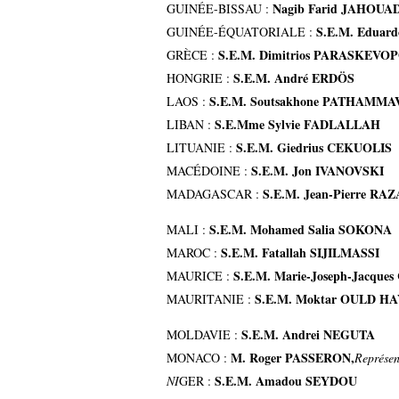
Nagib Farid JAHOUA
GUINÉE-BISSAU :
S.E.M. Edua
GUINÉE-ÉQUATORIALE :
S.E.M. Dimitrios PARASKEV
GRÈCE :
S.E.M. André ERDÖS
HONGRIE :
S.E.M. Soutsakhone PATHAMM
LAOS :
S.E.Mme Sylvie FADLALLAH
LIBAN :
S.E.M. Giedrius CEKUOLIS
LITUANIE :
S.E.M. Jon IVANOVSKI
MACÉDOINE :
S.E.M. Jean-Pierre 
MADAGASCAR :
S.E.M. Mohamed Salia SOKONA
MALI :
S.E.M. Fatallah SIJILMASSI
MAROC :
S.E.M. Marie-Joseph-Jacq
MAURICE :
S.E.M. Moktar OULD H
MAURITANIE :
S.E.M. Andrei NEGUTA
MOLDAVIE :
M. Roger PASSERON,
MONACO :
Représen
S.E.M. Amadou SEYDOU
NI
GER :