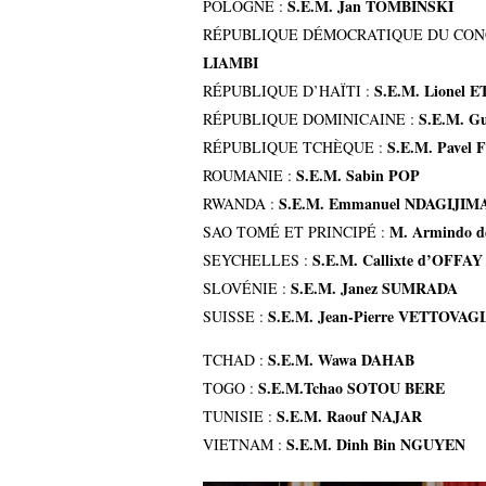
S.E.M. Jan TOMBINSKI
POLOGNE :
RÉPUBLIQUE DÉMOCRATIQUE DU CON
LIAMBI
S.E.M. Lionel 
RÉPUBLIQUE D’HAÏTI :
S.E.M. G
RÉPUBLIQUE DOMINICAINE :
S.E.M. Pavel
RÉPUBLIQUE TCHÈQUE :
S.E.M. Sabin POP
ROUMANIE :
S.E.M. Emmanuel NDAGIJIM
RWANDA :
M. Armindo 
SAO TOMÉ ET PRINCIPÉ :
S.E.M. Callixte d’OFFAY
SEYCHELLES :
S.E.M. Janez SUMRADA
SLOVÉNIE :
S.E.M. Jean-Pierre VETTOVAG
SUISSE :
S.E.M. Wawa DAHAB
TCHAD :
S.E.M.Tchao SOTOU BERE
TOGO :
S.E.M. Raouf NAJAR
TUNISIE :
S.E.M. Dinh Bin NGUYEN
VIETNAM :