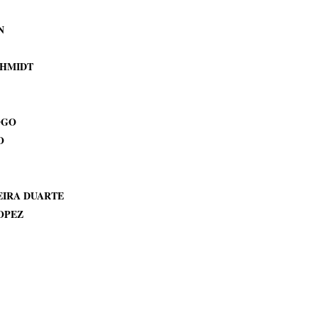
N
SCHMIDT
DOGO
O
REIRA DUARTE
LOPEZ