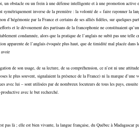
soi, un obstacle ou un frein à une défense intelligente et à une promotion active 
est symétriquement inverse de la première : la volonté de « faire rayonner la lan
non d’hégémonie par la France et certains de ses alliés fidèles, sur quelques pa
 efforts et le dévouement des partisans de la francophonie ne constituaient qu’
ablement condamnée, alors que la pratique de l’anglais ne subit pas une telle c
ion apparente de l’anglais évoquée plus haut, que de timidité mal placée dans l
 avoir
agation de son usage, de sa lecture, de sa compréhension, ce n’est ni une attitud
roses le plus souvent, signalaient la présence de la France) ni la marque d’une v
es avec lui – sont utilisées par de nombreux locuteurs de tous les pays, ensuite 
-productive avec le but recherché.
est pas là ; elle est bien vivante, la langue française, du Québec à Madagascar 