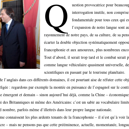
Q
uestion provocatrice pour beaucoup
interrogation inutile, non compris
fondamentale pour tous ceux qui est
l’expansion de notre langue sont au
rayonnement de notre pays, de sa culture, de sa pens
écarter la double objection systématiquement opposé
francophonie et aux amoureux, plus nombreux encore
Tout d’abord, il serait trop tard et le combat serait
comme langue véhiculaire quasiment universelle, de l
scientifiques en passant par le tourisme planétaire.
 l’anglais dans ces différents domaines, il est pourtant aise de réfuter cette obj
 figée : regardons par exemple la montée en puissance de l’espagnol sur le cont
nde émergent et demain – sinon aujourd’hui déjà, comme la Chine – économique
celui des Britanniques ni même des Américains: c’est un sabir au vocabulaire limité
 nombre, parfois même d’illettrés dans leur propre langue nationale.
me connaissent les plus ardents tenants de la francophonie – il n’est qu’à voir
cre – mais ne pensons pas que cette prééminence, actuelle, momentanée, longue 