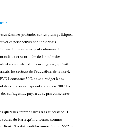
nt ?
ses réformes profondes sur les plans politiques,
ouvelles perspectives sont désormais
ntinent. Il s’est aussi particulièrement
 mondiaux et sa manière de formuler des
 situation sociale extrêmement grave, après 40
mais, les secteurs de l’éducation, de la santé,
es PVD à consacrer 50% de son budget à des
nt dans ce contexte qu’ont eu lieu en 2007 les
 des suffrages. Le pays a donc pris conscience
 querelles internes liées à sa succession. Il
unes cadres du Parti qu’il a formé, comme
n Parti. Il a été candidat contre lui en 2007 et