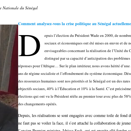
ée Nationale du Sénégal
Comment analysez-vous la crise politique au Sénégal actuelleme
D
epuis l’élection du Président Wade en 2000, de nombreu
sociaux et économiques ont été mises en œuvre et de n
envisageables concernant la réalisation de l’Unité du Co
distingué par sa capacité d’anticipation des problèmes
réponses pour l’Afrique… Sur le plan intérieur, nous avons hérité d’une
ans de régime socialiste et l’effondrement du système économique. Désor
des ressources humaines sont nos priorités et le Sénégal est un des rar
objectifs sociaux, 40% à l’Éducation et 10% à la Santé. C’est préciséme
élections qui ont vu le Président réélu au premier tour avec plus de 58%
des changements opérés.
Depuis, les réalisations se sont engagées avec comme toile de fond des
ne faut pas se voiler la face, il s’est attaché la collaboration de je
l’ancien Premier ministre, Idrissa Seck, qui est ensuite allé fonder so