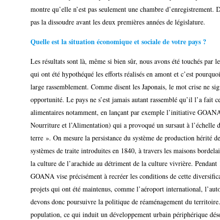
montre qu’elle n’est pas seulement une chambre d’enregistrement. De
pas la dissoudre avant les deux premières années de législature.
Quelle est la situation économique et sociale de votre pays ?
Les résultats sont là, même si bien sûr, nous avons été touchés par les
qui ont été hypothéqué les efforts réalisés en amont et c’est pourqu
large rassemblement. Comme disent les Japonais, le mot crise ne sign
opportunité. Le pays ne s’est jamais autant rassemblé qu’il l’a fait 
alimentaires notamment, en lançant par exemple l’initiative GOANA
Nourriture et l’Alimentation) qui a provoqué un sursaut à l’échelle d
terre ». On mesure la persistance du système de production hérité de
systèmes de traite introduites en 1840, à travers les maisons bordelai
la culture de l’arachide au détriment de la culture vivrière. Pendant 
GOANA vise précisément à recréer les conditions de cette diversific
projets qui ont été maintenus, comme l’aéroport international, l’aut
devons donc poursuivre la politique de réaménagement du territoire.
population, ce qui induit un développement urbain périphérique déso