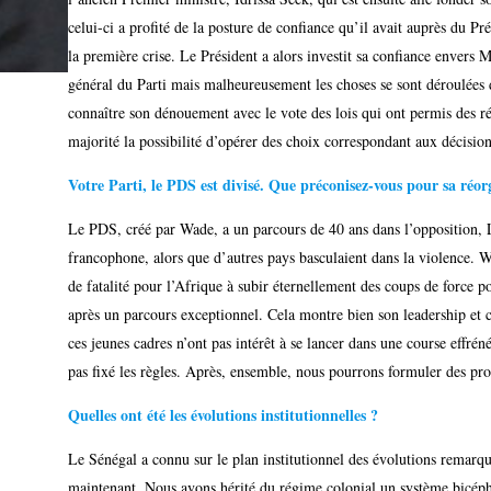
celui-ci a profité de la posture de confiance qu’il avait auprès du Pré
la première crise. Le Président a alors investit sa confiance envers Ma
général du Parti mais malheureusement les choses se sont déroulées 
connaître son dénouement avec le vote des lois qui ont permis des ré
majorité la possibilité d’opérer des choix correspondant aux décision
Votre Parti, le PDS est divisé. Que préconisez-vous pour sa réor
Le PDS, créé par Wade, a un parcours de 40 ans dans l’opposition, 
francophone, alors que d’autres pays basculaient dans la violence. W
de fatalité pour l’Afrique à subir éternellement des coups de force p
après un parcours exceptionnel. Cela montre bien son leadership et c
ces jeunes cadres n’ont pas intérêt à se lancer dans une course effrén
pas fixé les règles. Après, ensemble, nous pourrons formuler des pro
Quelles ont été les évolutions institutionnelles ?
Le Sénégal a connu sur le plan institutionnel des évolutions remarq
maintenant. Nous avons hérité du régime colonial un système bicépha