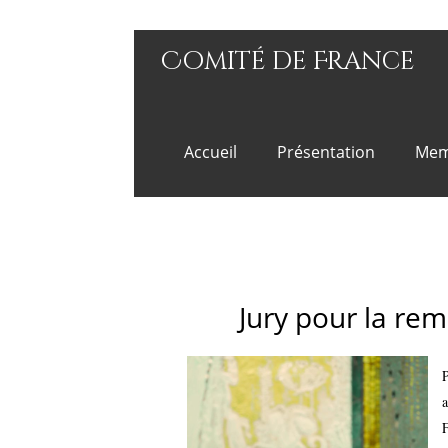
Comité de France
Accueil
Présentation
Mem
Le patrimoine gast
Jury pour la re
P
a
F