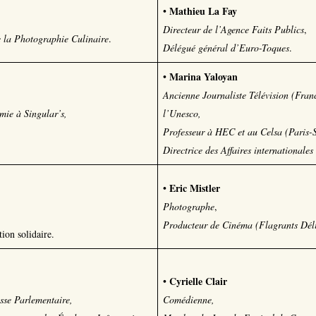
Mathieu La Fay
•
Directeur de l’Agence Faits Publics
,
e la Photographie Culinaire
.
Délégué général d’Euro-Toques
.
Marina Yaloyan
•
Ancienne Journaliste Télévision (Fran
omie à Singular’s,
l’Unesco,
Professeur à HEC et au Celsa (Paris-
Directrice des Affaires internationale
Eric Mistler
•
Photographe
,
Producteur de Cinéma (Flagrants Déli
ion solidaire.
Cyrielle Clair
•
esse Parlementaire,
Comédienne
,