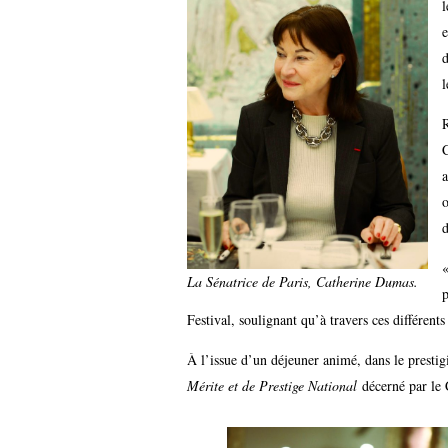
l
e
d
l
R
C
a
o
d
La Sénatrice de Paris, Catherine Dumas.
p
Festival, soulignant qu’à travers ces différents
À l’issue d’un déjeuner animé, dans le presti
Mérite et de Prestige National
décerné par le 