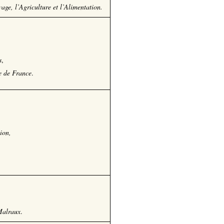
ge, l’Agriculture et l’Alimentation.
s
,
e de France
.
ion,
Malraux
.