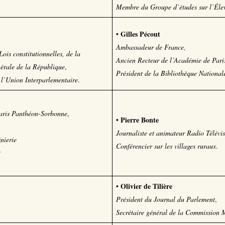
Membre du Groupe d’études sur l’Éleva
Gilles Pécout
•
Ambassadeur de France,
ois constitutionnelles,
de la
Ancien Recteur de l’Académie de Pari
nérale de la République
,
Président de la Bibliothèque National
 l’Union Interparlementaire
.
Paris Panthéon-Sorbonne
,
Pierre Bonte
•
Journaliste et animateur Radio Télévis
énierie
Conférencier sur les villages ruraux
.
t
Olivier de Tilière
•
Président du Journal du Parlement
,
Secrétaire général de la Commission 