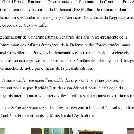
e Grand Prix du Patrimoine Gastronomique, à l’invitation du Comité de France
t en partenariat avec Journal du Parlement chez Mollard, le restaurant dont la
écoration spectaculaire a été signé par Niermans, l’architecte du Negresco, ave
e concours de Gustave Eiffel.
éunis autour de Catherine Dumas, Sénatrice de Paris, Vice-présidente de la
ommission des Affaires étrangères, de la Défense et des Forces armées, mais
ussi Conseillère de Paris, les Parlementaires et personnalités de la société civile
nt ainsi pu échanger sur les photos les mieux à même de faire rayonner l’image
es marchés de notre pays, thème de la présente édition.
«
Je salue chaleureusement l’ensemble des organisateurs et des parrains
»,
récisait pour sa part Rachida Dati dans son éditorial pour le catalogue du
 regards internationaux, quartiers, villes et villages étaient ainsi mis à l’honneur
gieux «
Salon des Nymphes
», les jurés ont désigné, à la majorité absolue, le lau
Comité de France et remis au Ministère de l’Agriculture.