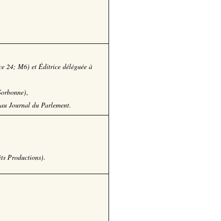
ce 24; M6) et Éditrice déléguée à
Sorbonne)
,
s au Journal du Parlement
.
ts Productions)
.