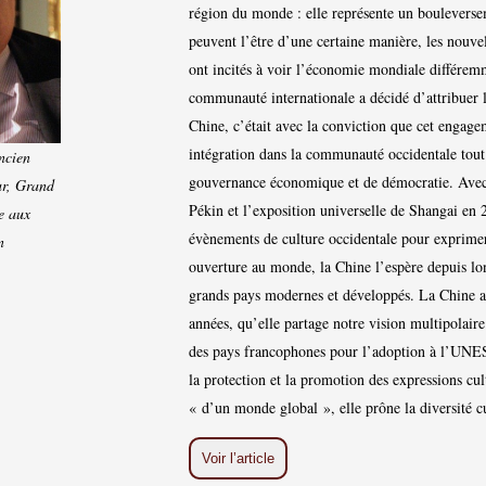
région du monde : elle représente un boulevers
peuvent l’être d’une certaine manière, les nouve
ont incités à voir l’économie mondiale différem
communauté internationale a décidé d’attribuer 
Chine, c’était avec la conviction que cet engage
intégration dans la communauté occidentale tout
ncien
gouvernance économique et de démocratie. Avec
ur, Grand
Pékin et l’exposition universelle de Shangai en 
e aux
évènements de culture occidentale pour exprime
n
ouverture au monde, la Chine l’espère depuis lo
grands pays modernes et développés. La Chine a
années, qu’elle partage notre vision multipolaire
des pays francophones pour l’adoption à l’UNE
la protection et la promotion des expressions cul
« d’un monde global », elle prône la diversité c
Voir l’article