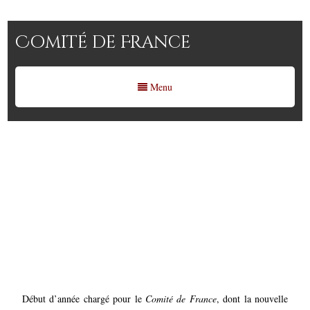
Comité de France
Menu
Carnet du protocole du
Journal du Parlement :
prestige et rayonnement
international pour le Comité de
France
Début d’année chargé pour le
Comité de France
, dont la nouvelle