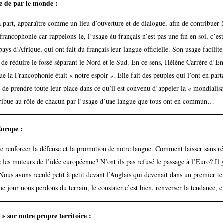
re de par le monde :
 part, apparaître comme un lieu d’ouverture et de dialogue, afin de contribuer 
francophonie car rappelons-le, l’usage du français n’est pas une fin en soi, c’e
pays d’Afrique, qui ont fait du français leur langue officielle. Son usage facilit
e réduire le fossé séparant le Nord et le Sud. En ce sens, Hélène Carrère d’Enc
e la Francophonie était « notre espoir ». Elle fait des peuples qui l’ont en part
 prendre toute leur place dans ce qu’il est convenu d’appeler la « mondialisati
ntribue au rôle de chacun par l’usage d’une langue que tous ont en commun…
Europe :
e renforcer la défense et la promotion de notre langue. Comment laisser sans ré
les moteurs de l’idée européenne? N’ont ils pas refusé le passage à l’Euro? Il y
 Nous avons reculé petit à petit devant l’Anglais qui devenait dans un premier 
 jour nous perdons du terrain, le constater c’est bien, renverser la tendance, c
e » sur notre propre territoire :